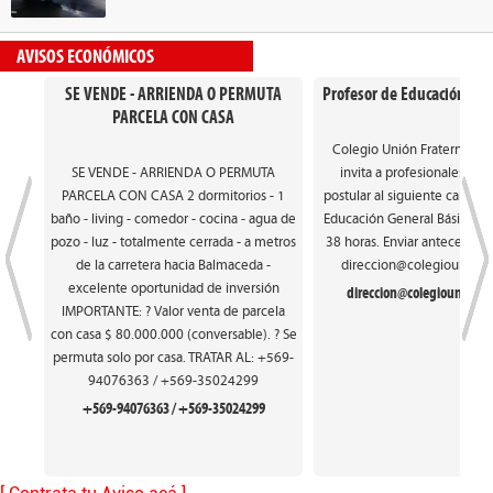
AVISOS ECONÓMICOS
SE VENDE - ARRIENDA O PERMUTA
Profesor de Educación Gen
PARCELA CON CASA
Colegio Unión Fraterna de
SE VENDE - ARRIENDA O PERMUTA
invita a profesionales int
PARCELA CON CASA 2 dormitorios - 1
postular al siguiente cargo: 
baño - living - comedor - cocina - agua de
Educación General Básica. Ca
pozo - luz - totalmente cerrada - a metros
38 horas. Enviar antecedente
de la carretera hacia Balmaceda -
direccion@colegiounionfr
excelente oportunidad de inversión
direccion@colegiounionfra
IMPORTANTE: ? Valor venta de parcela
con casa $ 80.000.000 (conversable). ? Se
permuta solo por casa. TRATAR AL: +569-
94076363 / +569-35024299
+569-94076363 / +569-35024299