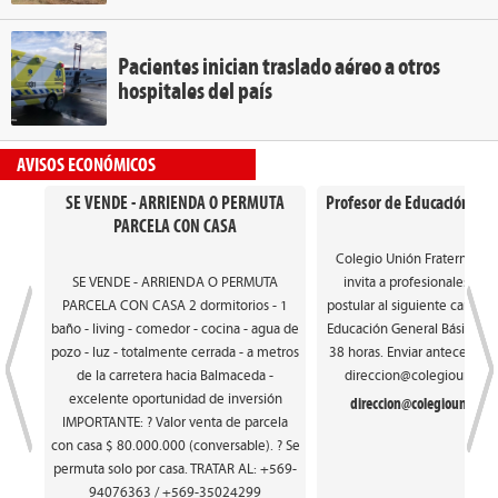
Pacientes inician traslado aéreo a otros
hospitales del país
AVISOS ECONÓMICOS
SE VENDE - ARRIENDA O PERMUTA
Profesor de Educación Gen
PARCELA CON CASA
Colegio Unión Fraterna de
SE VENDE - ARRIENDA O PERMUTA
invita a profesionales int
PARCELA CON CASA 2 dormitorios - 1
postular al siguiente cargo: 
baño - living - comedor - cocina - agua de
Educación General Básica. Ca
pozo - luz - totalmente cerrada - a metros
38 horas. Enviar antecedente
de la carretera hacia Balmaceda -
direccion@colegiounionfr
excelente oportunidad de inversión
direccion@colegiounionfra
IMPORTANTE: ? Valor venta de parcela
con casa $ 80.000.000 (conversable). ? Se
permuta solo por casa. TRATAR AL: +569-
94076363 / +569-35024299