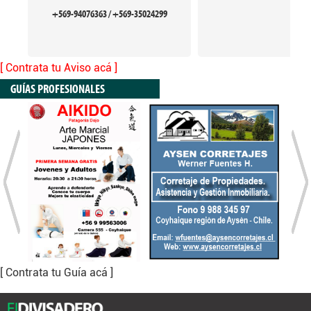
+569-94076363 / +569-35024299
[ Contrata tu Aviso acá ]
GUÍAS PROFESIONALES
[ Contrata tu Guía acá ]