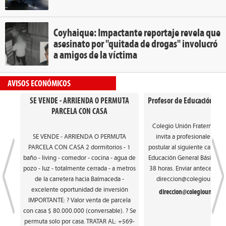
Coyhaique: Impactante reportaje revela que
asesinato por "quitada de drogas" involucró
a amigos de la víctima
AVISOS ECONÓMICOS
SE VENDE - ARRIENDA O PERMUTA
Profesor de Educación Gen
PARCELA CON CASA
Colegio Unión Fraterna de
SE VENDE - ARRIENDA O PERMUTA
invita a profesionales int
PARCELA CON CASA 2 dormitorios - 1
postular al siguiente cargo: 
baño - living - comedor - cocina - agua de
Educación General Básica. Ca
pozo - luz - totalmente cerrada - a metros
38 horas. Enviar antecedente
de la carretera hacia Balmaceda -
direccion@colegiounionfr
excelente oportunidad de inversión
direccion@colegiounionfra
IMPORTANTE: ? Valor venta de parcela
con casa $ 80.000.000 (conversable). ? Se
permuta solo por casa. TRATAR AL: +569-