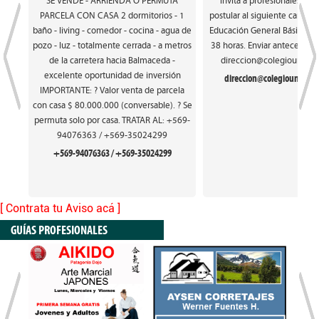
SE VENDE - ARRIENDA O PERMUTA
invita a profesionales int
PARCELA CON CASA 2 dormitorios - 1
postular al siguiente cargo: 
baño - living - comedor - cocina - agua de
Educación General Básica. Ca
pozo - luz - totalmente cerrada - a metros
38 horas. Enviar antecedente
de la carretera hacia Balmaceda -
direccion@colegiounionfr
excelente oportunidad de inversión
direccion@colegiounionfra
IMPORTANTE: ? Valor venta de parcela
con casa $ 80.000.000 (conversable). ? Se
permuta solo por casa. TRATAR AL: +569-
94076363 / +569-35024299
+569-94076363 / +569-35024299
[ Contrata tu Aviso acá ]
GUÍAS PROFESIONALES