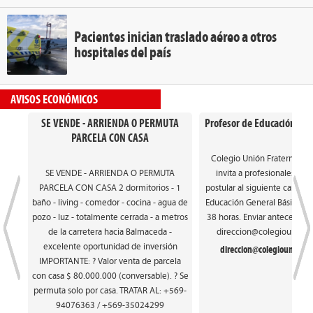
Pacientes inician traslado aéreo a otros
hospitales del país
AVISOS ECONÓMICOS
SE VENDE - ARRIENDA O PERMUTA
Profesor de Educación Gen
PARCELA CON CASA
Colegio Unión Fraterna de
SE VENDE - ARRIENDA O PERMUTA
invita a profesionales int
PARCELA CON CASA 2 dormitorios - 1
postular al siguiente cargo: 
baño - living - comedor - cocina - agua de
Educación General Básica. Ca
pozo - luz - totalmente cerrada - a metros
38 horas. Enviar antecedente
de la carretera hacia Balmaceda -
direccion@colegiounionfr
excelente oportunidad de inversión
direccion@colegiounionfra
IMPORTANTE: ? Valor venta de parcela
con casa $ 80.000.000 (conversable). ? Se
permuta solo por casa. TRATAR AL: +569-
94076363 / +569-35024299