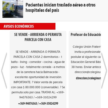
Pacientes inician traslado aéreo a otros
hospitales del país
AVISOS ECONÓMICOS
SE VENDE - ARRIENDA O PERMUTA
Profesor de Educación Gen
PARCELA CON CASA
Colegio Unión Fraterna de
SE VENDE - ARRIENDA O PERMUTA
invita a profesionales int
PARCELA CON CASA 2 dormitorios - 1
postular al siguiente cargo: 
baño - living - comedor - cocina - agua de
Educación General Básica. Ca
pozo - luz - totalmente cerrada - a metros
38 horas. Enviar antecedente
de la carretera hacia Balmaceda -
direccion@colegiounionfr
excelente oportunidad de inversión
direccion@colegiounionfra
IMPORTANTE: ? Valor venta de parcela
con casa $ 80.000.000 (conversable). ? Se
permuta solo por casa. TRATAR AL: +569-
94076363 / +569-35024299
+569-94076363 / +569-35024299