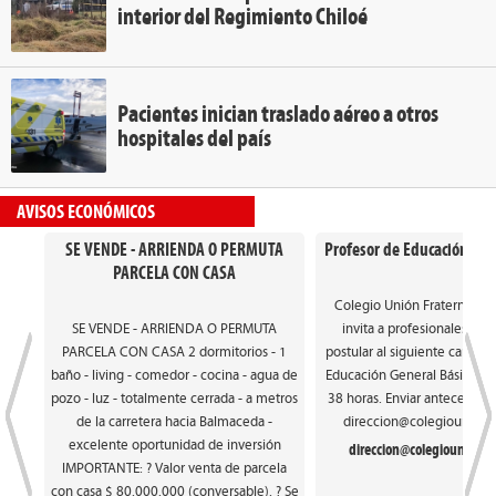
interior del Regimiento Chiloé
Pacientes inician traslado aéreo a otros
hospitales del país
AVISOS ECONÓMICOS
SE VENDE - ARRIENDA O PERMUTA
Profesor de Educación Gen
PARCELA CON CASA
Colegio Unión Fraterna de
SE VENDE - ARRIENDA O PERMUTA
invita a profesionales int
PARCELA CON CASA 2 dormitorios - 1
postular al siguiente cargo: 
baño - living - comedor - cocina - agua de
Educación General Básica. Ca
pozo - luz - totalmente cerrada - a metros
38 horas. Enviar antecedente
de la carretera hacia Balmaceda -
direccion@colegiounionfr
excelente oportunidad de inversión
direccion@colegiounionfra
IMPORTANTE: ? Valor venta de parcela
con casa $ 80.000.000 (conversable). ? Se