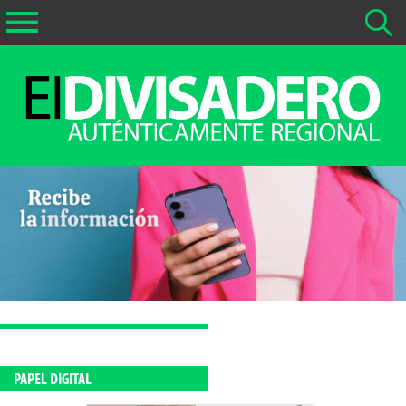
Buscar Noticias
La fecha más antigua por defecto que se buscará es 01-02-
2026
Buscar notas anteriores a 01-02-2026
PAPEL DIGITAL