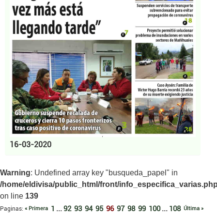
16-03-2020
Warning
: Undefined array key "busqueda_papel" in
/home/eldivisa/public_html/front/info_especifica_varias.ph
on line
139
1
...
92
93
94
95
96
97
98
99
100
...
108
Paginas:
« Primera
Última »