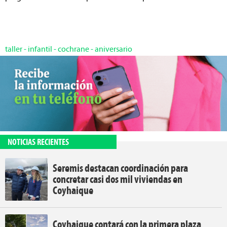
taller
-
infantil
-
cochrane
-
aniversario
NOTICIAS RECIENTES
Seremis destacan coordinación para
concretar casi dos mil viviendas en
Coyhaique
Coyhaique contará con la primera plaza