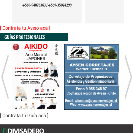
+569-94076363 / +569-35024299
[ Contrata tu Aviso acá ]
GUÍAS PROFESIONALES
[ Contrata tu Guía acá ]