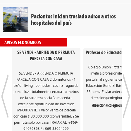
Pacientes inician traslado aéreo a otros
hospitales del país
AVISOS ECONÓMICOS
SE VENDE - ARRIENDA O PERMUTA
Profesor de Educación Gen
PARCELA CON CASA
Colegio Unión Fraterna de
SE VENDE - ARRIENDA O PERMUTA
invita a profesionales int
PARCELA CON CASA 2 dormitorios - 1
postular al siguiente cargo: 
baño - living - comedor - cocina - agua de
Educación General Básica. Ca
pozo - luz - totalmente cerrada - a metros
38 horas. Enviar antecedente
de la carretera hacia Balmaceda -
direccion@colegiounionfr
excelente oportunidad de inversión
direccion@colegiounionfra
IMPORTANTE: ? Valor venta de parcela
con casa $ 80.000.000 (conversable). ? Se
permuta solo por casa. TRATAR AL: +569-
94076363 / +569-35024299